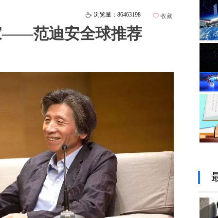
浏览量：86463
198
ꄘ
ꄀ
收藏
家——范迪安全球推荐