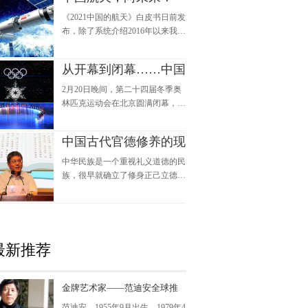
《2021中国的航天》白皮书日前发
布，除了系统介绍2016年以来我国
在航天领域的重大工程和科学应用
外，也介绍了未来5年我国航天事
从开幕到闭幕……中国
业发展的主要任务、政策与措施、
国际交流与合作等内容。“中国航
航天为北京冬奥增添科
2月20日晚间，第二十四届冬季奥
天重大工程正处在一个承上启下的
林匹克运动会在北京圆满闭幕，留
技色彩
转折点。”国家航天局副局长吴艳
下无数动人的回忆。
华介绍，15年前启动的重大工程项
中国古代官德修养的现
目基本到了收官收尾和正常运营应
本届北京冬奥会上，从精彩五
用阶段，现在正在规划实施未来15
环到奥运火炬，从冰雪舞台到通信
代启示
中华民族是一个重视礼义道德的民
年新的重大工程、重大任务，“中
保障，从技术实力到管理理念，中
族，很早就确立了修身正己立德为
国航天过去更加注重空间技术推
国航天为北京冬奥增添了浓浓的科
人之大本的思想。两千多年来，修
动，新时代我们更强调以空间应用
技色彩。
身正己立德一直是中国人做人处事
和空间科学研究的新发现来引领技
为官理政的根本出发点和落脚点。
术创新，推动可持续发展”。
据了解，您在中央党校的课堂上讲
最新推荐
授的官德修养课程，十分受广大领
导干部的欢迎。请您介绍一下中国
古代的官德文化。
金牌艺术家——范迪安全球推
荐
范迪安，1955年9月出生，1979年4