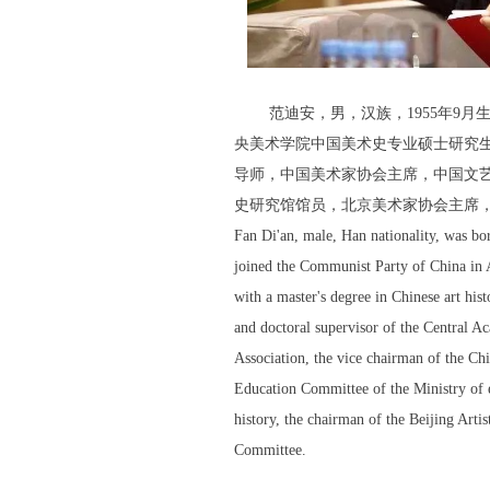
范迪安，男，汉族，1955年9月生于
央美术学院中国美术史专业硕士研究
导师，中国美术家协会主席，中国文
史研究馆馆员，北京美术家协会主席
Fan Di'an, male, Han nationality, was b
joined the Communist Party of China in 
with a master's degree in Chinese art hist
and doctoral supervisor of the Central Ac
Association, the vice chairman of the Chi
Education Committee of the Ministry of e
history, the chairman of the Beijing Art
Committee.