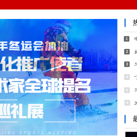
1
2
3
4
5
6