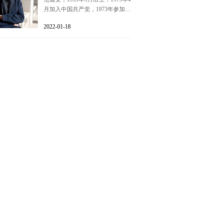
月加入中国共产党，1973年参加工
作，中央美术学院中国美术史专业
2022-01-18
硕士研究生毕业，文学硕士，教
授。1994年任中央美术学院院长助
理，1998年任中央美术学院副院
长，2005年任中国美术馆馆长，
2006年3月兼任中国美术馆党委副
书记。2014年任中央美术学院党委
常委、院长、党委副书记。兼任中
国美术家协会副主席、中国文艺评
论家协会副主席、教育部艺术教育
委员会副主任，全国政协委员。