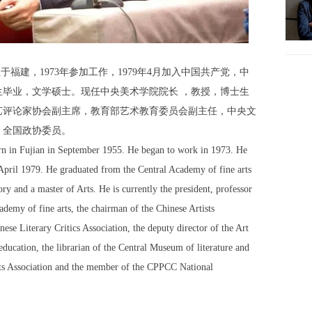
福建，1973年参加工作，1979年4月加入中国共产党，中
生毕业，文学硕士。现任中央美术学院院长 ，教授，博士生
艺评论家协会副主席，教育部艺术教育委员会副主任，中央文
，全国政协委员。
orn in Fujian in September 1955. He began to work in 1973. He
April 1979. He graduated from the Central Academy of fine arts
ory and a master of Arts. He is currently the president, professor
ademy of fine arts, the chairman of the Chinese Artists
nese Literary Critics Association, the deputy director of the Art
ducation, the librarian of the Central Museum of literature and
ists Association and the member of the CPPCC National