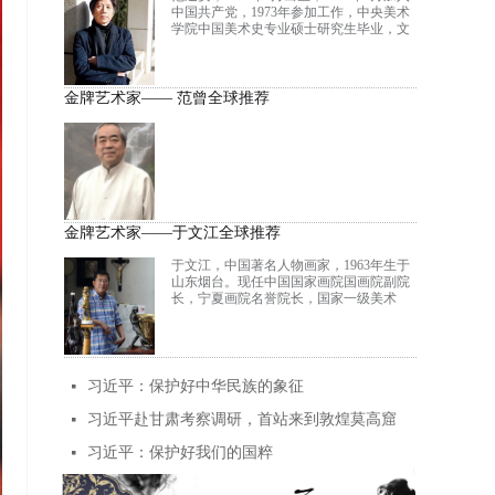
书画、文史哲、儒释道于一身的文化大
中国共产党，1973年参加工作，中央美术
家，平生著作等身，已出版一百六十余种
学院中国美术史专业硕士研究生毕业，文
诗、书画、哲学之著述，国家图书馆珍藏
学硕士，教授。1994年任中央美术学院院
其中119种。
长助理，1998年任中央美术学院副院长，
2005年任中国美术馆馆长，2006年3月兼任
中国美术馆党委副书记。2014年任中央美
金牌艺术家—— 范曾全球推荐
术学院党委常委、院长、党委副书记。兼
任中国美术家协会副主席、中国文艺评论
家协会副主席、教育部艺术教育委员会副
主任，全国政协委员。
金牌艺术家——于文江全球推荐
于文江，中国著名人物画家，1963年生于
山东烟台。现任中国国家画院国画院副院
长，宁夏画院名誉院长，国家一级美术
师，院艺委会委员，文化部优秀专家，文
化部现代工笔画院副院长，中国水墨画院
副院长，北京师范大学启功书院中国画研
究院副院长，中央文史研究馆书画院研究
员，中国艺术研究院中国画院研究员，中
习近平：保护好中华民族的象征
넷
国美协会员 ，中国画学会理事，澳门科技
大学人文艺术学院博士生导师，法国鲁拉
习近平赴甘肃考察调研，首站来到敦煌莫高窟
넷
德骑士团成员，于文江工作室导师。
习近平：保护好我们的国粹
넷