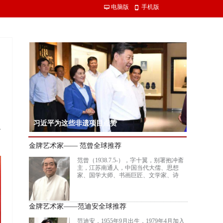
电脑版
手机版
넡
넓
习近平为这些非遗项目点赞
个
习近平总书记15日赴内蒙古自治区考察调研。在赤峰博物馆，习近平了
金牌艺术家—— 范曾全球推荐
沿革，同古典民族史诗《格萨（斯）尔》非物质文化遗产传承人亲切交
范曾（1938.7.5-），字十翼，别署抱冲斋
主，江苏南通人，中国当代大儒、思想
家、国学大师、书画巨匠、文学家、诗
人。 现为北京大学中国画法研究院院长、
讲席教授，中国艺术研究院终身研究员，
南开大学、南通大学惟一终身教授，联合
国教科文组织“多元文化特别顾问”，英国
金牌艺术家——范迪安全球推荐
格拉斯哥大学名誉文学博士，加拿大阿尔
伯塔大学荣誉文学博士。是当代中国集诗
范迪安，1955年9月出生，1979年4月加入