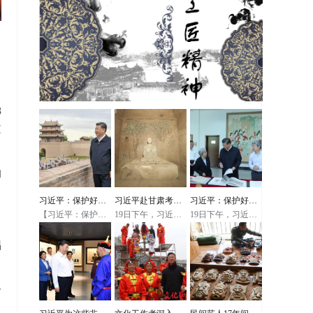
力
8
文
物
习近平：保护好中
习近平赴甘肃考察
习近平：保护好我
【习近平：保护好
19日下午，习近平
19日下午，习近平
华民族的象征
调研，首站来到敦
们的国粹
中华民族的象征】
总书记在敦煌研究
总书记在敦煌研究
正在甘肃考察的习
院同有关专家、学
院同有关专家、学
近平总书记20日上
煌莫高窟
者和文化单位代表
者和文化单位代表
倡
午来到嘉峪关关
座谈时，甘肃省文
座谈时，甘肃省文
城，察看关隘、建
联原副主席苏孝林
联原副主席苏孝林
筑布局和山川形
汇报了《丝路花
汇报了《丝路花
势，听取长城文物
雨》《大漠敦煌》
雨》《大漠敦煌》
遗产保护和历史文
等大型文化作品的
等大型文化作品的
一
化传承弘扬情况介
创作和演出过程，
创作和演出过程，
绍。习近平强调，
习近平详细询问演
习近平详细询问演
》
当今世界，人们提
出走出去等情况。
出走出去等情况。