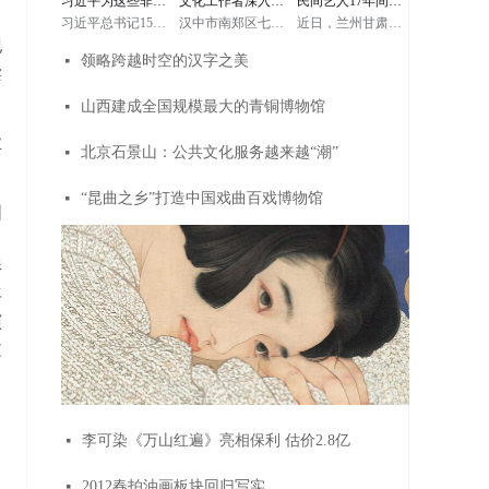
习近平为这些非遗
文化工作者深入群
民间艺人17年间制
起中国，就会想起
他强调，对优秀传
他强调，对优秀传
了
万里长城；提起中
统文化的传承弘扬
统文化的传承弘扬
习近平总书记15日
汉中市南郑区七鸭
近日，兰州甘肃民
华文明，也会想起
要给予支持和扶
要给予支持和扶
项目点赞
众才能有“生
作2000多张傩面具
赴内蒙古自治区考
子村位于黎坪镇以
间艺人马正德在工
万里长城。长城、
持，保护好我们的
持，保护好我们的
纪
察调研。在赤峰博
西8公里处，这个山
作室里展示他制作
长江、黄河等都是
国粹。敦煌文化展
国粹。敦煌文化展
领略跨越时空的汉字之美
넷
物馆，习近平了解
活”——记汉中市南
沟沟里的小村子只
的傩面具。据马正
中华民族的重要象
示了中华民族的文
示了中华民族的文
读
当地历史文化沿
有335户，1008个村
德介绍，17年间，
征，是中华民族精
化自信，只有充满
化自信，只有充满
革，同古典民族史
民。村子虽小，却
他共制作了2000多
郑区文化馆馆长王
神的重要标志。我
自信的文明才能在
自信的文明才能在
诗《格萨（斯）
在这几年在村容村
张傩面具，从封神
山西建成全国规模最大的青铜博物馆
넷
们一定要重视历史
保持自己特色的同
保持自己特色的同
尔》非物质文化遗
貌方面发生了翻天
演义中的神话人物
文化保护传承，保
时包容、借鉴、吸
时包容、借鉴、吸
庆和
产传承人亲切交
覆地的变化。而这
到四大名著中的代
护好中华民族精神
收各种文明的优秀
收各种文明的优秀
业
谈。
些成绩，得益于当
表人物再到民间传
生生不息的根脉。
成果。今天我们要
成果。今天我们要
北京石景山：公共文化服务越来越“潮”
넷
地政府和各级部门
说等，他都要仔细
（文字记者：张晓
铸就中华文化新辉
铸就中华文化新辉
脱贫攻坚的不懈努
阅读史料，研究民
松、朱基钗 摄影记
煌，就要以更加博
煌，就要以更加博
力，也与一个人分
间故事，梳理每个
者：鞠鹏、谢环
大的胸怀，更加广
大的胸怀，更加广
不开。他就是南郑
面具的寓意，然后
“昆曲之乡”打造中国戏曲百戏博物馆
넷
驰）
泛地开展同各国的
泛地开展同各国的
区文化馆馆长王庆
画创作稿，湿木头
图
文化交流，更加积
文化交流，更加积
和
晾干，再上浆，打
极主动学习借鉴世
极主动学习借鉴世
磨，上色，每一道
；
界一切优秀文明成
界一切优秀文明成
工序都严格要求。
果。他勉励文化工
果。他勉励文化工
傩面具是中国傩文
影
作者讲好敦煌故
作者讲好敦煌故
化的重要组成部
事，传播好中国声
事，传播好中国声
分，它用于傩仪、
音，努力为构建“一
音，努力为构建“一
年
傩舞、傩戏。傩面
带一路”服务。（文
带一路”服务。（文
具种类众多，造型
字记者：张晓松、
字记者：张晓松、
演
各异，均为杨柳木
朱基钗 摄影记者：
朱基钗 摄影记者：
和香樟木所雕，然
鞠鹏、谢环驰）
鞠鹏、谢环驰）
文
后敷彩上漆，表现
出粗犷朴拙、庄典
华丽。
李可染《万山红遍》亮相保利 估价2.8亿
넷
2012春拍油画板块回归写实
넷